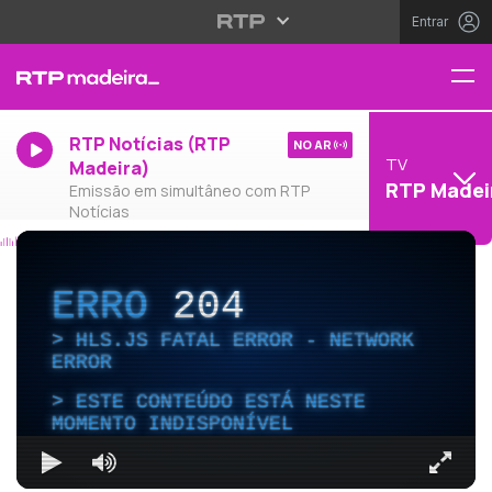
Entrar
RTP Notícias (RTP
NO AR
TV
Madeira)
RTP Madei
Emissão em simultâneo com RTP
Notícias
ERRO
204
HLS.JS FATAL ERROR - NETWORK
ERROR
ESTE CONTEÚDO ESTÁ NESTE
MOMENTO INDISPONÍVEL