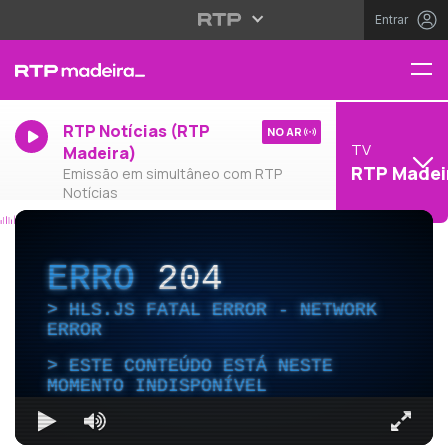
Entrar
RTP Notícias (RTP
NO AR
TV
Madeira)
RTP Madei
Emissão em simultâneo com RTP
Notícias
ERRO
204
HLS.JS FATAL ERROR - NETWORK
ERROR
ESTE CONTEÚDO ESTÁ NESTE
MOMENTO INDISPONÍVEL