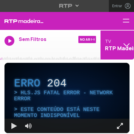
Entrar
Sem Filtros
NO AR
TV
RTP Madei
ERRO
204
HLS.JS FATAL ERROR - NETWORK
ERROR
ESTE CONTEÚDO ESTÁ NESTE
MOMENTO INDISPONÍVEL