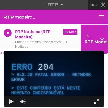
Entrar
RTP Notícias (RTP
NO AR
TV
Madeira)
RTP Madei
Emissão em simultâneo com RTP
Notícias
ERRO
204
HLS.JS FATAL ERROR - NETWORK
ERROR
ESTE CONTEÚDO ESTÁ NESTE
MOMENTO INDISPONÍVEL