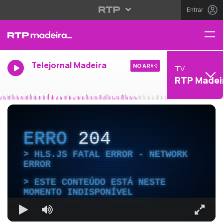
Entrar
Telejornal Madeira
NO AR
TV
RTP Madei
ERRO
204
HLS.JS FATAL ERROR - NETWORK
ERROR
ESTE CONTEÚDO ESTÁ NESTE
MOMENTO INDISPONÍVEL