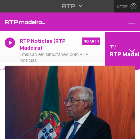
Entrar
RTP Notícias (RTP
NO AR
TV
Madeira)
RTP Madei
Emissão em simultâneo com RTP
Notícias