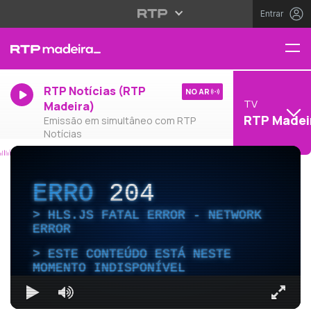
Entrar
RTP Notícias (RTP
NO AR
TV
Madeira)
RTP Madei
Emissão em simultâneo com RTP
Notícias
ERRO
204
HLS.JS FATAL ERROR - NETWORK
ERROR
ESTE CONTEÚDO ESTÁ NESTE
MOMENTO INDISPONÍVEL