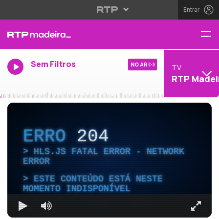
Entrar
Sem Filtros
NO AR
TV
RTP Madei
ERRO
204
HLS.JS FATAL ERROR - NETWORK
ERROR
ESTE CONTEÚDO ESTÁ NESTE
MOMENTO INDISPONÍVEL