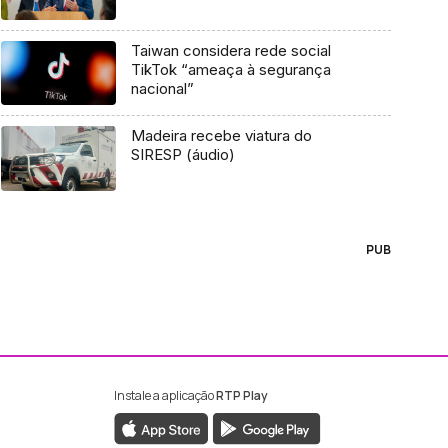
Taiwan considera rede social
TikTok “ameaça à segurança
nacional”
Madeira recebe viatura do
SIRESP (áudio)
PUB
Instale a aplicação
RTP Play
ebook da RTP Madeira
nstagram da RTP Madeira