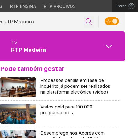
G
RTP ENSINA
RTP ARQUIVOS
Entrar
+ RTP Madeira
TV
RTP Madeira
Pode também gostar
Processos penais em fase de
inquérito já podem ser realizados
na plataforma eletrónica (vídeo)
Vistos gold para 100.000
programadores
Desemprego nos Açores com