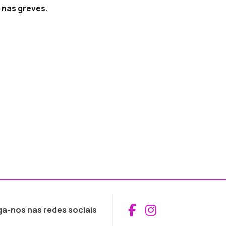
 nas greves.
Aceder ao Fac
Aceder ao I
ga-nos nas redes sociais