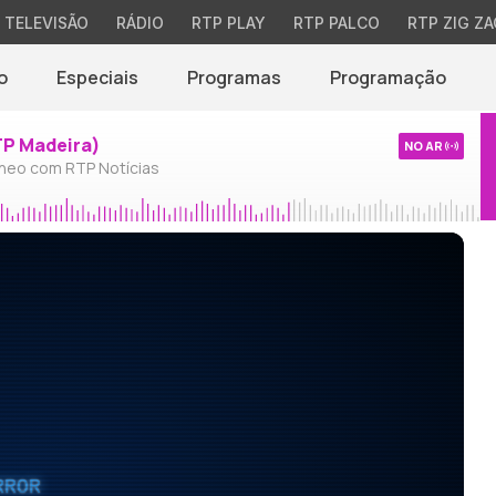
TELEVISÃO
RÁDIO
RTP PLAY
RTP PALCO
RTP ZIG ZA
o
Especiais
Programas
Programação
TP Madeira)
NO AR
neo com RTP Notícias
RROR