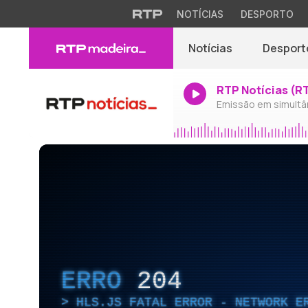
NOTÍCIAS
DESPORTO
Notícias
Desport
RTP Notícias (R
Emissão em simultâ
ERRO
204
HLS.JS FATAL ERROR - NETWORK E