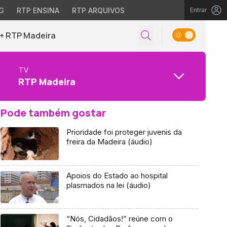
G
RTP ENSINA
RTP ARQUIVOS
Entrar
+ RTP Madeira
TV
RTP Madeira
Pode também gostar
Prioridade foi proteger juvenis da
freira da Madeira (áudio)
Apoios do Estado ao hospital
plasmados na lei (áudio)
“Nós, Cidadãos!” reúne com o