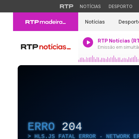
NOTÍCIAS
DESPORTO
Notícias
Desport
RTP Notícias (R
Emissão em simultâ
ERRO
204
HLS.JS FATAL ERROR - NETWORK E