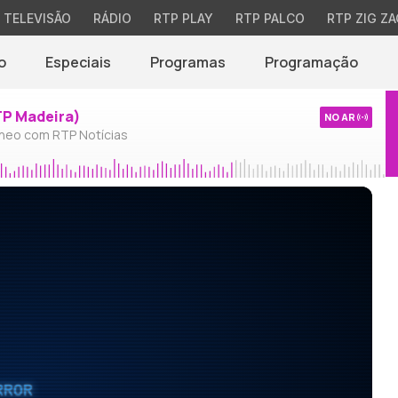
TELEVISÃO
RÁDIO
RTP PLAY
RTP PALCO
RTP ZIG ZA
o
Especiais
Programas
Programação
TP Madeira)
NO AR
neo com RTP Notícias
RROR