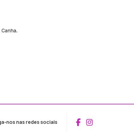
l Canha.
Aceder ao Fac
Aceder ao I
ga-nos nas redes sociais