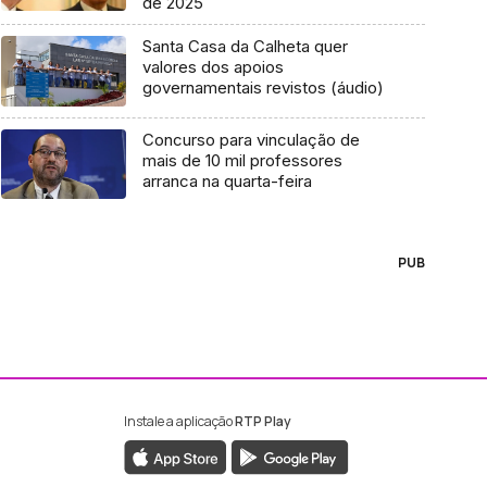
de 2025
Santa Casa da Calheta quer
valores dos apoios
governamentais revistos (áudio)
Concurso para vinculação de
mais de 10 mil professores
arranca na quarta-feira
PUB
Instale a aplicação
RTP Play
ebook da RTP Madeira
nstagram da RTP Madeira