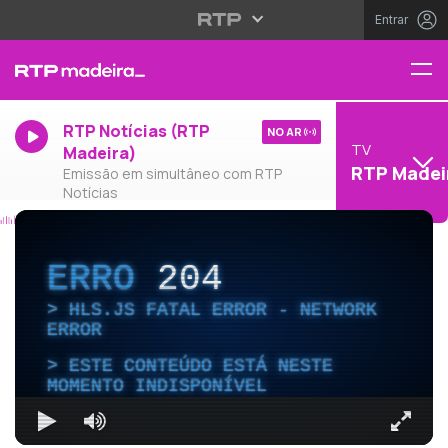
Entrar
RTP Notícias (RTP
NO AR
TV
Madeira)
RTP Madei
Emissão em simultâneo com RTP
Notícias
ERRO
204
HLS.JS FATAL ERROR - NETWORK
ERROR
ESTE CONTEÚDO ESTÁ NESTE
MOMENTO INDISPONÍVEL