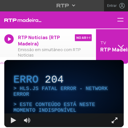
Entrar
RTP Notícias (RTP
NO AR
TV
Madeira)
RTP Madei
Emissão em simultâneo com RTP
Notícias
ERRO
204
HLS.JS FATAL ERROR - NETWORK
ERROR
ESTE CONTEÚDO ESTÁ NESTE
MOMENTO INDISPONÍVEL