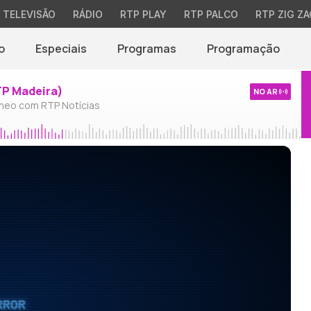
TELEVISÃO
RÁDIO
RTP PLAY
RTP PALCO
RTP ZIG ZA
o
Especiais
Programas
Programação
TP Madeira)
NO AR
neo com RTP Notícias
RROR