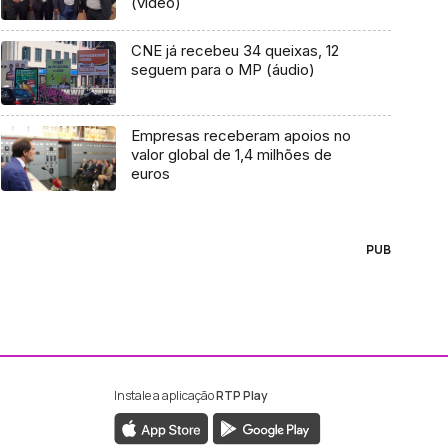
(vídeo)
CNE já recebeu 34 queixas, 12
seguem para o MP (áudio)
Empresas receberam apoios no
valor global de 1,4 milhões de
euros
PUB
Instale a aplicação
RTP Play
ebook da RTP Madeira
nstagram da RTP Madeira