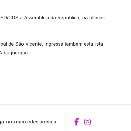
PSD/CDS à Assembleia da República, na últimas
al de São Vicente, ingressa também esta lista
 Albuquerque.
Aceder ao Fac
Aceder ao I
ga-nos nas redes sociais