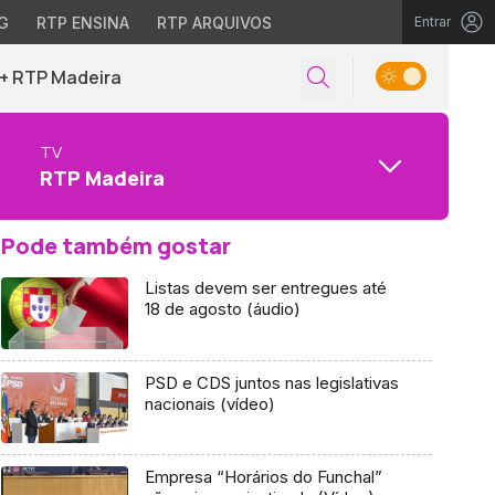
G
RTP ENSINA
RTP ARQUIVOS
Entrar
+ RTP Madeira
TV
RTP Madeira
Pode também gostar
Listas devem ser entregues até
18 de agosto (áudio)
PSD e CDS juntos nas legislativas
nacionais (vídeo)
Empresa “Horários do Funchal”