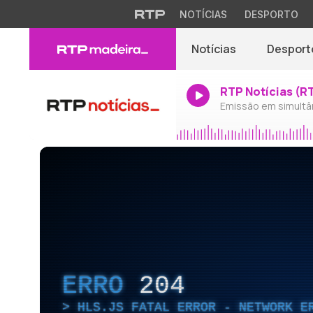
NOTÍCIAS
DESPORTO
Notícias
Desport
RTP Notícias (R
Emissão em simultâ
ERRO
204
HLS.JS FATAL ERROR - NETWORK E