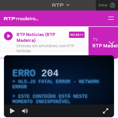
Entrar
RTP Notícias (RTP
NO AR
TV
Madeira)
RTP Madei
Emissão em simultâneo com RTP
Notícias
ERRO
204
HLS.JS FATAL ERROR - NETWORK
ERROR
ESTE CONTEÚDO ESTÁ NESTE
MOMENTO INDISPONÍVEL