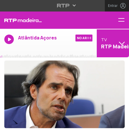
Entrar
Atlântida Açores
NO AR
TV
RTP Madei