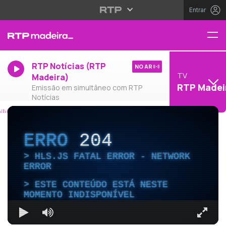
Entrar
RTP Notícias (RTP
NO AR
TV
Madeira)
RTP Madei
Emissão em simultâneo com RTP
Notícias
ERRO
204
HLS.JS FATAL ERROR - NETWORK
ERROR
ESTE CONTEÚDO ESTÁ NESTE
MOMENTO INDISPONÍVEL