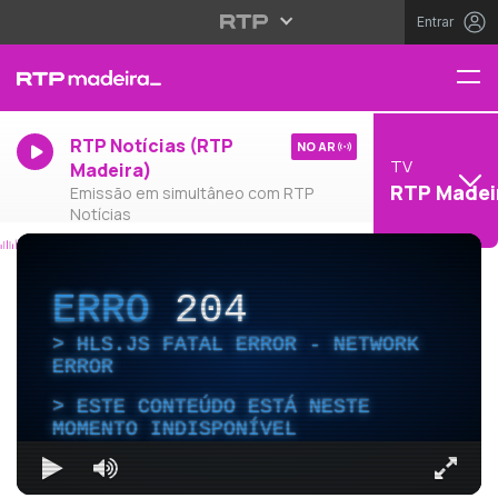
Entrar
RTP Notícias (RTP
NO AR
TV
Madeira)
RTP Madei
Emissão em simultâneo com RTP
Notícias
ERRO
204
HLS.JS FATAL ERROR - NETWORK
ERROR
ESTE CONTEÚDO ESTÁ NESTE
MOMENTO INDISPONÍVEL