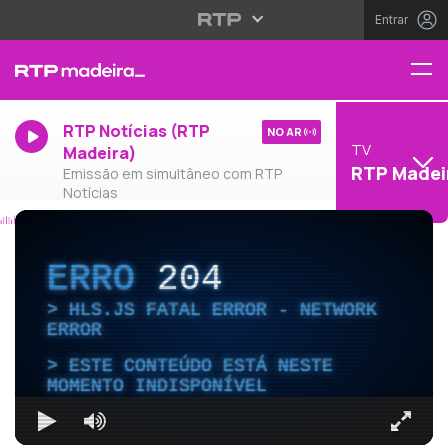
Entrar
RTP Notícias (RTP
NO AR
TV
Madeira)
RTP Madei
Emissão em simultâneo com RTP
Notícias
ERRO
204
HLS.JS FATAL ERROR - NETWORK
ERROR
ESTE CONTEÚDO ESTÁ NESTE
MOMENTO INDISPONÍVEL