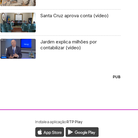
Santa Cruz aprova conta (vídeo)
Jardim explica milhões por
contabilizar (vídeo)
PUB
Instale a aplicação
RTP Play
ebook da RTP Madeira
nstagram da RTP Madeira