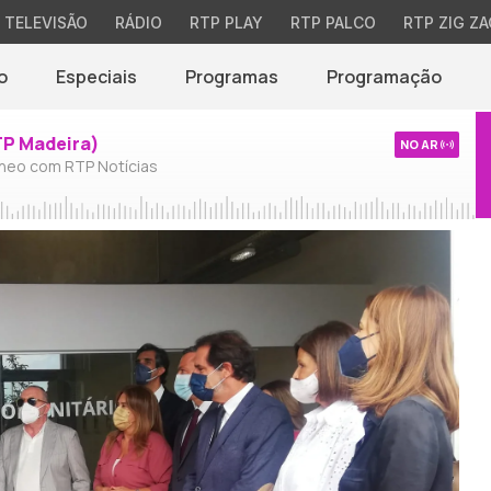
TELEVISÃO
RÁDIO
RTP PLAY
RTP PALCO
RTP ZIG ZA
o
Especiais
Programas
Programação
TP Madeira)
NO AR
neo com RTP Notícias