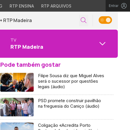
G
RTP ENSINA
RTP ARQUIVOS
Entrar
+ RTP Madeira
TV
RTP Madeira
Pode também gostar
Filipe Sousa diz que Miguel Alves
será o sucessor por questões
legais (áudio)
PSD promete construir pavilhão
na freguesia do Caniço (áudio)
Coligação «Acredita Porto