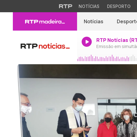
NOTÍCIAS
DESPORTO
Notícias
Desport
RTP Notícias (R
Emissão em simultâ