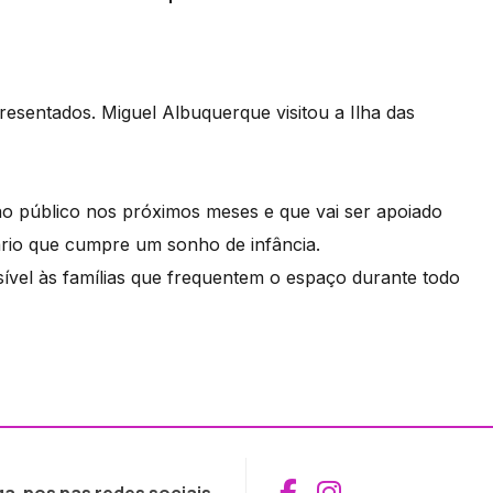
sentados. Miguel Albuquerque visitou a Ilha das
o público nos próximos meses e que vai ser apoiado
ário que cumpre um sonho de infância.
ível às famílias que frequentem o espaço durante todo
Aceder ao Fac
Aceder ao I
ga-nos nas redes sociais