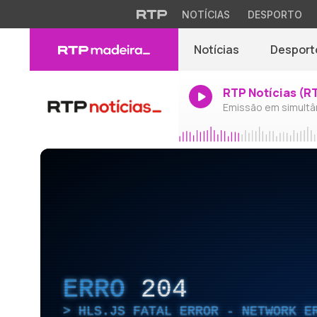
NOTÍCIAS
DESPORTO
Notícias
Desport
RTP Notícias (R
Emissão em simultâ
ERRO
204
HLS.JS FATAL ERROR - NETWORK E