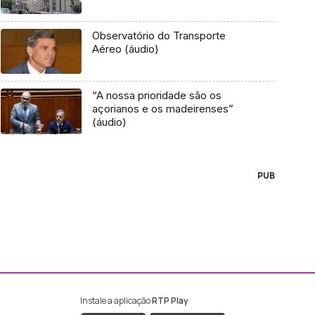
Observatório do Transporte
Aéreo (áudio)
“A nossa prioridade são os
açorianos e os madeirenses”
(áudio)
PUB
Instale a aplicação
RTP Play
ebook da RTP Madeira
nstagram da RTP Madeira