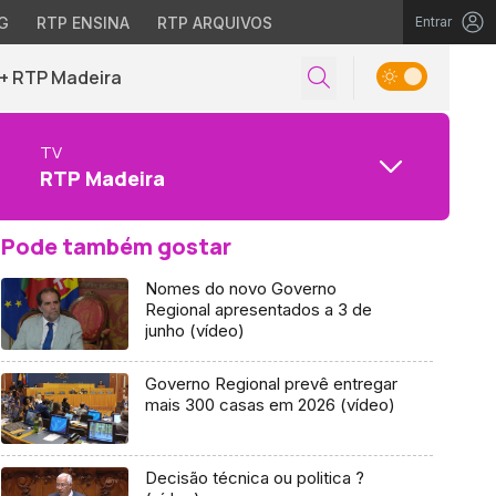
G
RTP ENSINA
RTP ARQUIVOS
Entrar
+ RTP Madeira
TV
RTP Madeira
Pode também gostar
Nomes do novo Governo
Regional apresentados a 3 de
junho (vídeo)
Governo Regional prevê entregar
mais 300 casas em 2026 (vídeo)
Decisão técnica ou politica ?