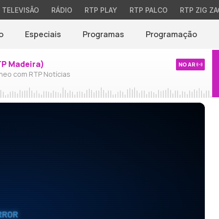
TELEVISÃO
RÁDIO
RTP PLAY
RTP PALCO
RTP ZIG ZA
o
Especiais
Programas
Programação
TP Madeira)
NO AR
neo com RTP Notícias
RROR