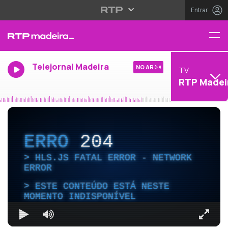
Entrar
Telejornal Madeira
NO AR
TV
RTP Madei
ERRO
204
HLS.JS FATAL ERROR - NETWORK
ERROR
ESTE CONTEÚDO ESTÁ NESTE
MOMENTO INDISPONÍVEL