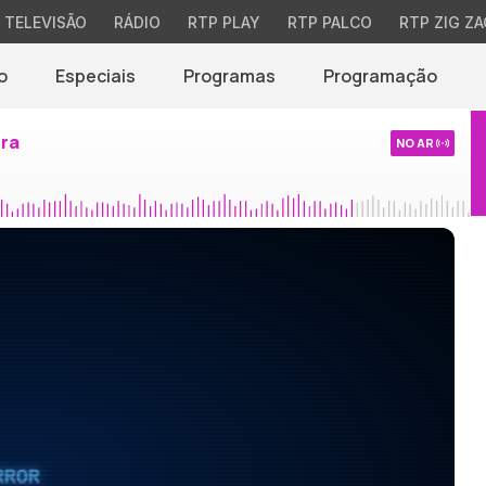
TELEVISÃO
RÁDIO
RTP PLAY
RTP PALCO
RTP ZIG ZA
o
Especiais
Programas
Programação
ira
NO AR
RROR