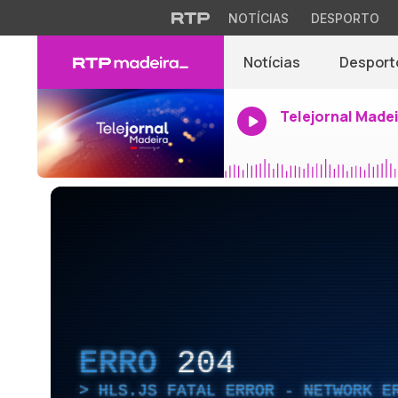
NOTÍCIAS
DESPORTO
Notícias
Desport
Telejornal Made
ERRO
204
HLS.JS FATAL ERROR - NETWORK E