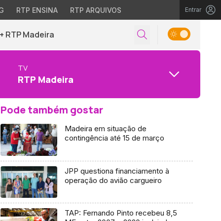
G
RTP ENSINA
RTP ARQUIVOS
Entrar
+ RTP Madeira
TV
RTP Madeira
Pode também gostar
Madeira em situação de
contingência até 15 de março
JPP questiona financiamento à
operação do avião cargueiro
TAP: Fernando Pinto recebeu 8,5