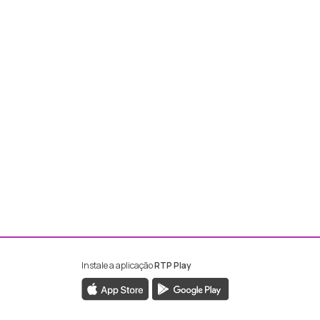
Instale a aplicação
RTP Play
ebook da RTP Madeira
nstagram da RTP Madeira