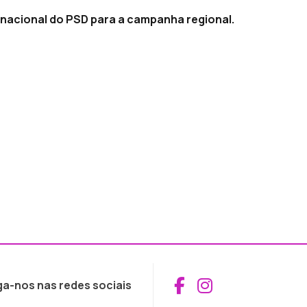
r nacional do PSD para a campanha regional.
Aceder ao Fac
Aceder ao I
ga-nos nas redes sociais