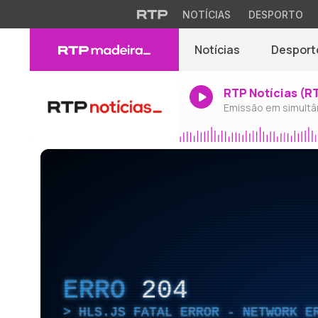
NOTÍCIAS
DESPORTO
Notícias
Desport
RTP Notícias (R
Emissão em simultâ
ERRO
204
HLS.JS FATAL ERROR - NETWORK E