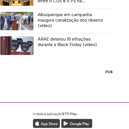
entre o CDS e o PS na
Assembleia Legislativa (Vídeo)
Albuquerque em campanha
inaugura canalização dos ribeiros
(vídeo)
ARAE detetou 19 infrações
durante a Black Friday (vídeo)
PUB
Instale a aplicação
RTP Play
ebook da RTP Madeira
nstagram da RTP Madeira