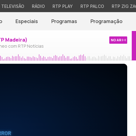
TELEVISÃO
RÁDIO
RTP PLAY
RTP PALCO
RTP ZIG ZA
o
Especiais
Programas
Programação
TP Madeira)
NO AR
neo com RTP Notícias
RROR