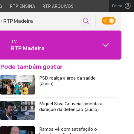
G
RTP ENSINA
RTP ARQUIVOS
Entrar
+ RTP Madeira
TV
RTP Madeira
Pode também gostar
PSD realça a área da saúde
(áudio)
Miguel Silva Gouveia lamenta a
duração da detenção (áudio)
Ramos vê com satisfação o