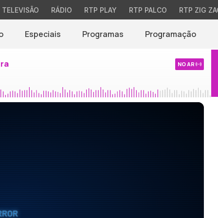
TELEVISÃO
RÁDIO
RTP PLAY
RTP PALCO
RTP ZIG ZA
o
Especiais
Programas
Programação
ira
NO AR
RROR