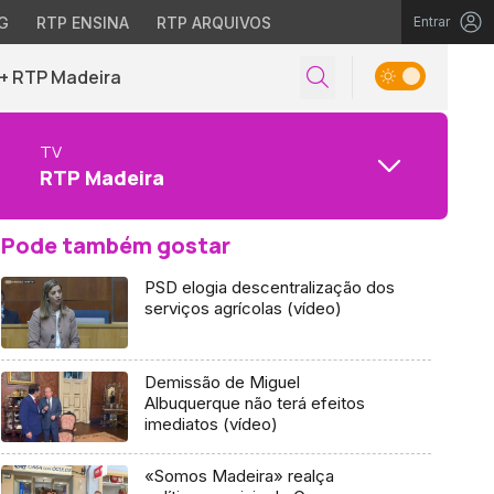
G
RTP ENSINA
RTP ARQUIVOS
Entrar
+ RTP Madeira
TV
RTP Madeira
Pode também gostar
PSD elogia descentralização dos
serviços agrícolas (vídeo)
Demissão de Miguel
Albuquerque não terá efeitos
imediatos (vídeo)
«Somos Madeira» realça