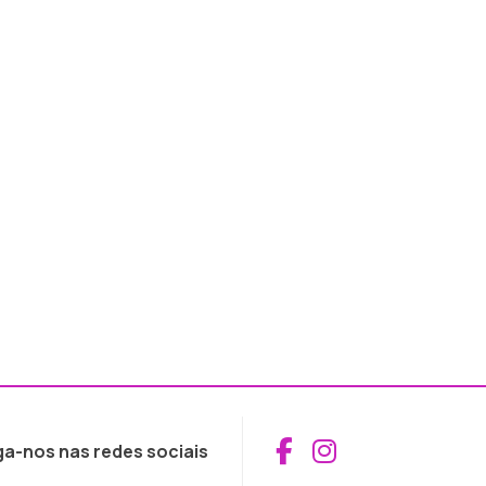
Aceder ao Fac
Aceder ao I
ga-nos nas redes sociais