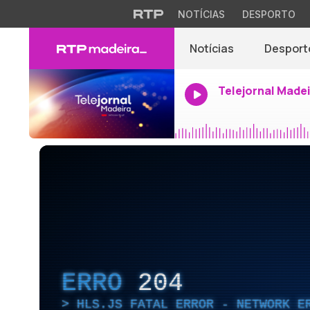
NOTÍCIAS
DESPORTO
Notícias
Desport
Telejornal Made
ERRO
204
HLS.JS FATAL ERROR - NETWORK E