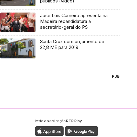
públicos (vídeo)
José Luís Carneiro apresenta na
Madeira recandidatura a
secretário-geral do PS
Santa Cruz com orçamento de
22,8 ME para 2019
PUB
Instale a aplicação
RTP Play
ebook da RTP Madeira
nstagram da RTP Madeira