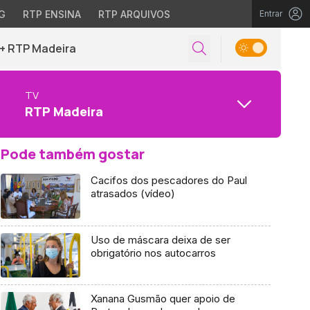
G
RTP ENSINA
RTP ARQUIVOS
Entrar
+ RTP Madeira
TV
RTP Madeira
Pode também gostar
Cacifos dos pescadores do Paul
atrasados (vídeo)
Uso de máscara deixa de ser
obrigatório nos autocarros
Xanana Gusmão quer apoio de