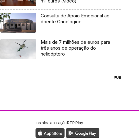
mil euros (vídeo)
Consulta de Apoio Emocional ao
doente Oncológico
Mais de 7 milhões de euros para
três anos de operação do
helicóptero
PUB
Instale a aplicação
RTP Play
ebook da RTP Madeira
nstagram da RTP Madeira