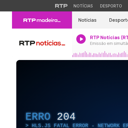
NOTÍCIAS
DESPORTO
Notícias
Desport
RTP Notícias (R
Emissão em simultâ
ERRO
204
HLS.JS FATAL ERROR - NETWORK E