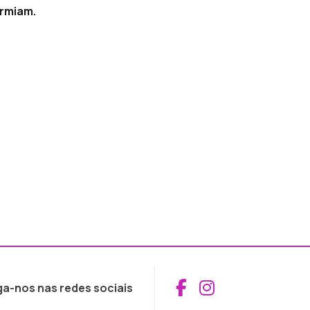
ormiam.
Aceder ao Fac
Aceder ao I
ga-nos nas redes sociais