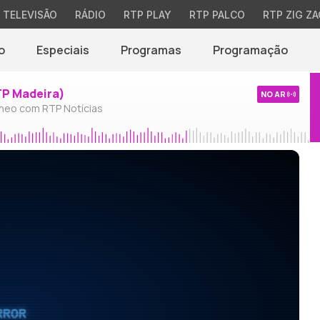
TELEVISÃO
RÁDIO
RTP PLAY
RTP PALCO
RTP ZIG ZA
o
Especiais
Programas
Programação
TP Madeira)
NO AR
neo com RTP Notícias
RROR