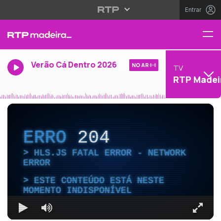
Entrar
Verão Cá Dentro 2026
NO AR
TV
RTP Madei
ERRO
204
HLS.JS FATAL ERROR - NETWORK
ERROR
ESTE CONTEÚDO ESTÁ NESTE
MOMENTO INDISPONÍVEL