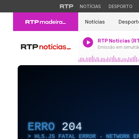
NOTÍCIAS
DESPORTO
Notícias
Desport
RTP Notícias (R
Emissão em simultâ
ERRO
204
HLS.JS FATAL ERROR - NETWORK E