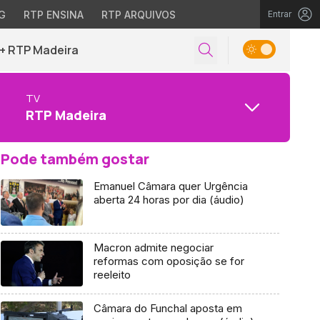
G
RTP ENSINA
RTP ARQUIVOS
Entrar
+ RTP Madeira
TV
RTP Madeira
Pode também gostar
Emanuel Câmara quer Urgência
aberta 24 horas por dia (áudio)
Macron admite negociar
reformas com oposição se for
reeleito
Câmara do Funchal aposta em