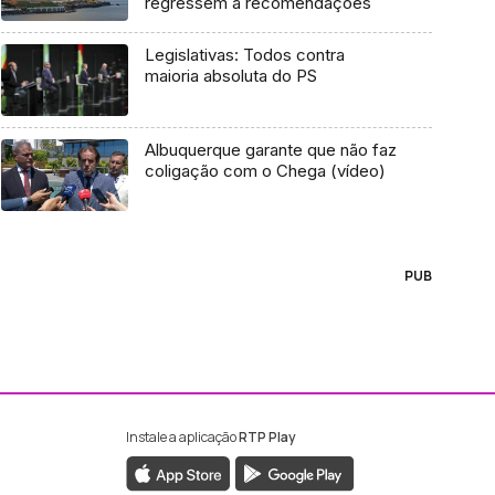
regressem a recomendações
Legislativas: Todos contra
maioria absoluta do PS
Albuquerque garante que não faz
coligação com o Chega (vídeo)
PUB
Instale a aplicação
RTP Play
ebook da RTP Madeira
nstagram da RTP Madeira