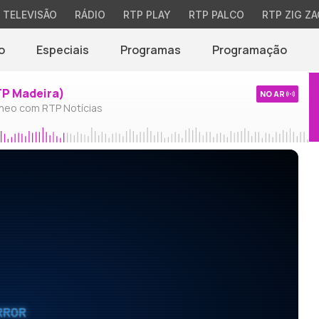
TELEVISÃO
RÁDIO
RTP PLAY
RTP PALCO
RTP ZIG ZA
o
Especiais
Programas
Programação
TP Madeira)
NO AR
neo com RTP Notícias
RROR