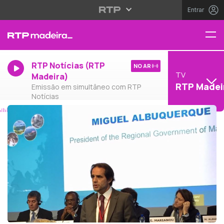
Entrar
RTP Notícias (RTP
NO AR
TV
Madeira)
RTP Madei
Emissão em simultâneo com RTP
Notícias