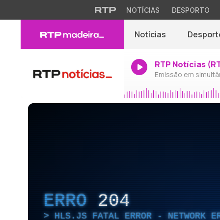
NOTÍCIAS
DESPORTO
Notícias
Desport
RTP Notícias (R
Emissão em simultâ
ERRO
204
HLS.JS FATAL ERROR - NETWORK E