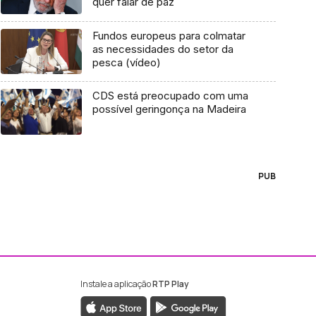
quer falar de paz
Fundos europeus para colmatar
as necessidades do setor da
pesca (vídeo)
CDS está preocupado com uma
possível geringonça na Madeira
PUB
Instale a aplicação
RTP Play
ebook da RTP Madeira
nstagram da RTP Madeira