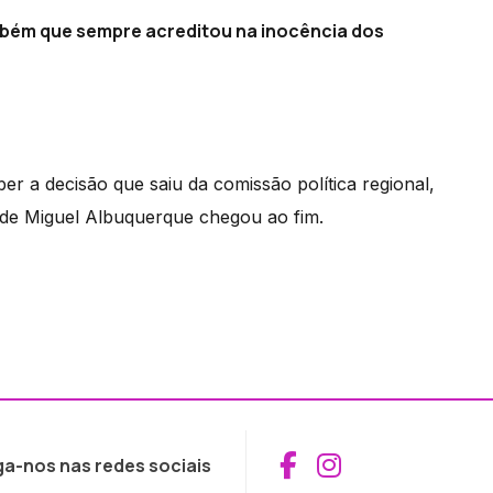
mbém que sempre acreditou na inocência dos
r a decisão que saiu da comissão política regional,
o de Miguel Albuquerque chegou ao fim.
Aceder ao Fac
Aceder ao I
ga-nos nas redes sociais