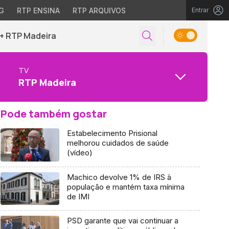
G
RTP ENSINA
RTP ARQUIVOS
Entrar
+ RTP Madeira
TV
RTP Madeira
Pode também gostar
Estabelecimento Prisional
melhorou cuidados de saúde
(vídeo)
Machico devolve 1% de IRS à
população e mantém taxa mínima
de IMI
PSD garante que vai continuar a