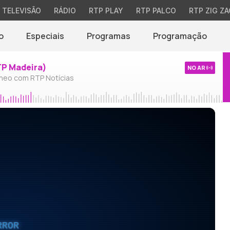
TELEVISÃO
RÁDIO
RTP PLAY
RTP PALCO
RTP ZIG ZA
o
Especiais
Programas
Programação
TP Madeira)
NO AR
neo com RTP Notícias
RROR