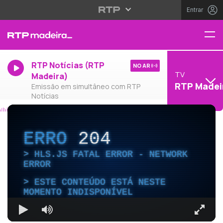
Entrar
RTP Notícias (RTP
NO AR
TV
Madeira)
RTP Madei
Emissão em simultâneo com RTP
Notícias
ERRO
204
HLS.JS FATAL ERROR - NETWORK
ERROR
ESTE CONTEÚDO ESTÁ NESTE
MOMENTO INDISPONÍVEL