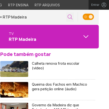
G
RTP ENSINA
RTP ARQUIVOS
Entrar
+ RTP Madeira
TV
RTP Madeira
Pode também gostar
Calheta renova frota escolar
(vídeo)
Queima dos Fachos em Machico
gera petição online (áudio)
Governo da Madeira diz que