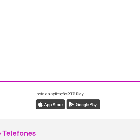
Instale a aplicação
RTP Play
ebook da RTP Madeira
nstagram da RTP Madeira
 Telefones