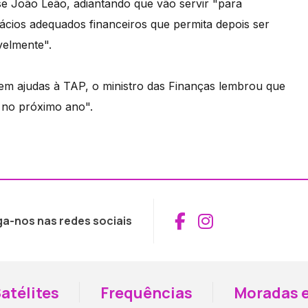
sse João Leão, adiantando que vão servir "para
 rácios adequados financeiros que permita depois ser
velmente".
 em ajudas à TAP, o ministro das Finanças lembrou que
 no próximo ano".
Aceder ao Fac
Aceder ao I
ga-nos nas redes sociais
atélites
Frequências
Moradas e