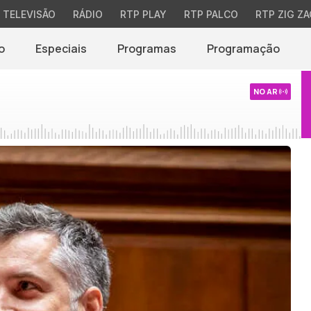
TELEVISÃO
RÁDIO
RTP PLAY
RTP PALCO
RTP ZIG ZA
o
Especiais
Programas
Programação
NO AR