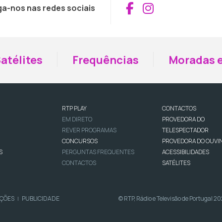
Aceder ao Fac
Aceder ao I
ga-nos nas redes sociais
atélites
Frequências
Moradas e
RTP PLAY
CONTACTOS
EM DIRETO
PROVEDORA DO
REVER PROGRAMAS
TELESPECTADOR
CONCURSOS
PROVEDORA DO OUVI
S
PERGUNTAS FREQUENTES
ACESSIBILIDADES
CONTACTOS
SATÉLITES
IÇÕES
PUBLICIDADE
© RTP, Rádio e Televisão de Portugal 2
|