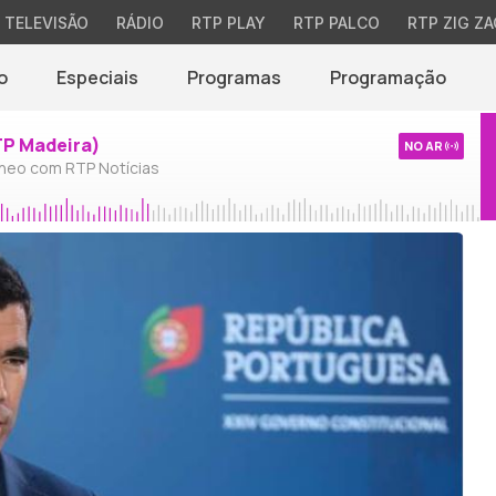
TELEVISÃO
RÁDIO
RTP PLAY
RTP PALCO
RTP ZIG ZA
o
Especiais
Programas
Programação
TP Madeira)
NO AR
neo com RTP Notícias