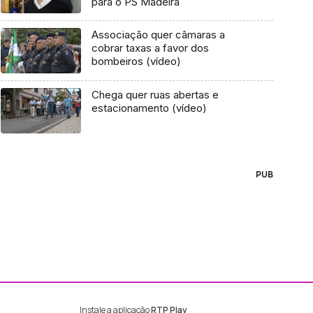
para o PS Madeira
Associação quer câmaras a
cobrar taxas a favor dos
bombeiros (vídeo)
Chega quer ruas abertas e
estacionamento (vídeo)
PUB
Instale a aplicação
RTP Play