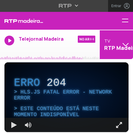
Entrar
Telejornal Madeira
NO AR
TV
RTP Madei
ERRO
204
HLS.JS FATAL ERROR - NETWORK
ERROR
ESTE CONTEÚDO ESTÁ NESTE
MOMENTO INDISPONÍVEL