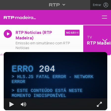
Entrar
RTP Notícias (RTP
NO AR
TV
Madeira)
RTP Madei
Emissão em simultâneo com RTP
Notícias
ERRO
204
HLS.JS FATAL ERROR - NETWORK
ERROR
ESTE CONTEÚDO ESTÁ NESTE
MOMENTO INDISPONÍVEL