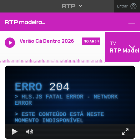
Entrar
Verão Cá Dentro 2026
NO AR
TV
RTP Madei
ERRO
204
HLS.JS FATAL ERROR - NETWORK
ERROR
ESTE CONTEÚDO ESTÁ NESTE
MOMENTO INDISPONÍVEL