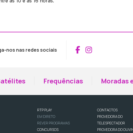
tre as 10 e as 16 horas.
Aceder ao Fac
Aceder ao I
ga-nos nas redes sociais
atélites
Frequências
Moradas e
RTP PLAY
CONTACTOS
EM DIRETO
PROVEDORA DO
REVER PROGRAMAS
TELESPECTADOR
CONCURSOS
PROVEDORA DO OUVI