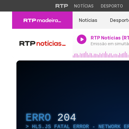
NOTÍCIAS
DESPORTO
Notícias
Desport
RTP Notícias (R
Emissão em simultâ
ERRO
204
HLS.JS FATAL ERROR - NETWORK E