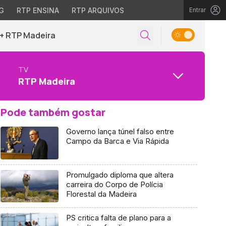
G
RTP ENSINA
RTP ARQUIVOS
Entrar
+ RTP Madeira
TV
RTP Madeira
Pode também gostar
Governo lança túnel falso entre
Campo da Barca e Via Rápida
Promulgado diploma que altera
carreira do Corpo de Polícia
Florestal da Madeira
PS critica falta de plano para a