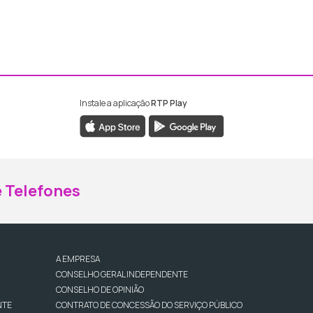
Instale a aplicação
RTP Play
ebook da RTP Madeira
nstagram da RTP Madeira
 Telefones
A EMPRESA
CONSELHO GERAL INDEPENDENTE
CONSELHO DE OPINIÃO
NTE
CONTRATO DE CONCESSÃO DO SERVIÇO PÚBLICO