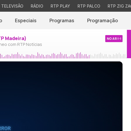
TELEVISÃO
RÁDIO
RTP PLAY
RTP PALCO
RTP ZIG ZA
o
Especiais
Programas
Programação
TP Madeira)
NO AR
neo com RTP Notícias
RROR