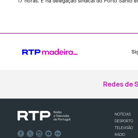
17 horas. E na delegação sindical do Porto Santo en
Si
Redes de S
NOTÍCIAS
DESPORTO
TELEVISÃO
RÁDIO