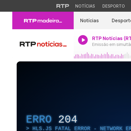
NOTÍCIAS
DESPORTO
Notícias
Desport
RTP Notícias (R
Emissão em simultâ
ERRO
204
HLS.JS FATAL ERROR - NETWORK E