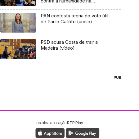
contra a humanidade na
Venezuela
PAN contesta teoria do voto útil
de Paulo Cafôfo (áudio)
PSD acusa Costa de trair a
Madeira (vídeo)
PUB
Instale a aplicação
RTP Play
ebook da RTP Madeira
nstagram da RTP Madeira