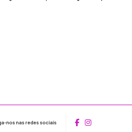
Aceder ao Fac
Aceder ao I
ga-nos nas redes sociais