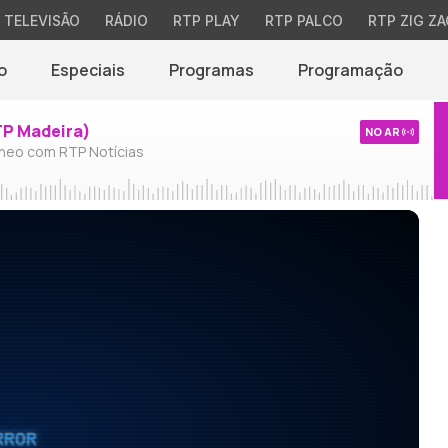
TELEVISÃO
RÁDIO
RTP PLAY
RTP PALCO
RTP ZIG ZA
o
Especiais
Programas
Programação
TP Madeira)
NO AR
neo com RTP Notícias
RROR