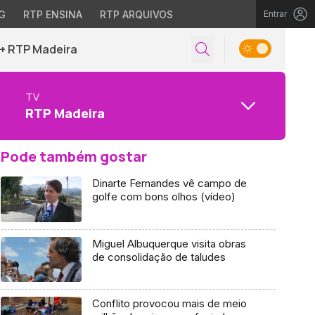
G
RTP ENSINA
RTP ARQUIVOS
Entrar
+ RTP Madeira
TV
RTP Madeira
Pode também gostar
Dinarte Fernandes vê campo de
golfe com bons olhos (vídeo)
Miguel Albuquerque visita obras
de consolidação de taludes
Conflito provocou mais de meio