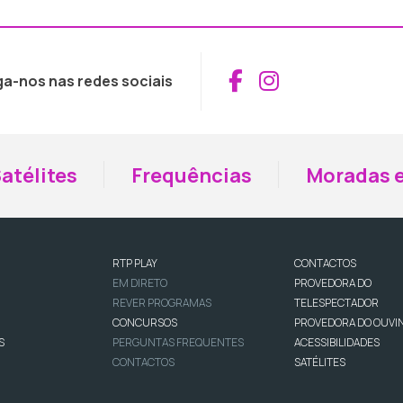
Aceder ao Fac
Aceder ao I
ga-nos nas redes sociais
atélites
Frequências
Moradas e
RTP PLAY
CONTACTOS
EM DIRETO
PROVEDORA DO
REVER PROGRAMAS
TELESPECTADOR
CONCURSOS
PROVEDORA DO OUVI
S
PERGUNTAS FREQUENTES
ACESSIBILIDADES
CONTACTOS
SATÉLITES