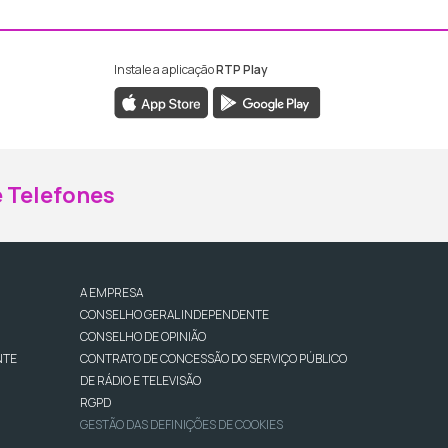
Instale a aplicação
RTP Play
ebook da RTP Madeira
nstagram da RTP Madeira
 Telefones
A EMPRESA
CONSELHO GERAL INDEPENDENTE
CONSELHO DE OPINIÃO
NTE
CONTRATO DE CONCESSÃO DO SERVIÇO PÚBLICO
DE RÁDIO E TELEVISÃO
RGPD
GESTÃO DAS DEFINIÇÕES DE COOKIES