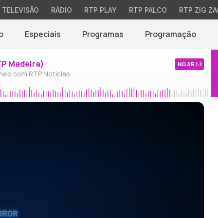
TELEVISÃO
RÁDIO
RTP PLAY
RTP PALCO
RTP ZIG ZA
o
Especiais
Programas
Programação
TP Madeira)
NO AR
neo com RTP Notícias
RROR