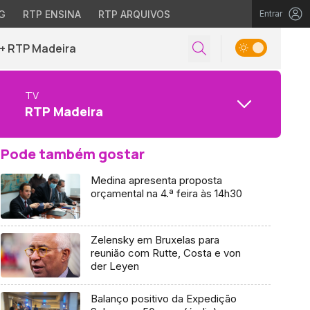
G
RTP ENSINA
RTP ARQUIVOS
Entrar
+ RTP Madeira
TV
RTP Madeira
Pode também gostar
Medina apresenta proposta
orçamental na 4.ª feira às 14h30
Zelensky em Bruxelas para
reunião com Rutte, Costa e von
der Leyen
Balanço positivo da Expedição