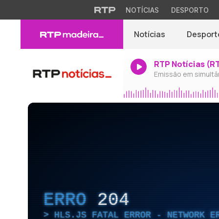
NOTÍCIAS
DESPORTO
Notícias
Desport
RTP Notícias (R
Emissão em simultâ
ERRO
204
HLS.JS FATAL ERROR - NETWORK E