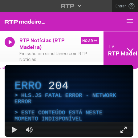
Entrar
RTP Notícias (RTP
NO AR
TV
Madeira)
RTP Madei
Emissão em simultâneo com RTP
Notícias
ERRO
204
HLS.JS FATAL ERROR - NETWORK
ERROR
ESTE CONTEÚDO ESTÁ NESTE
MOMENTO INDISPONÍVEL