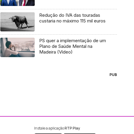
Redução do IVA das touradas
custaria no máximo 115 mil euros
PS quer a implementação de um
Plano de Saúde Mental na
Madeira (Vídeo)
PUB
Instale a aplicação
RTP Play
ebook da RTP Madeira
nstagram da RTP Madeira