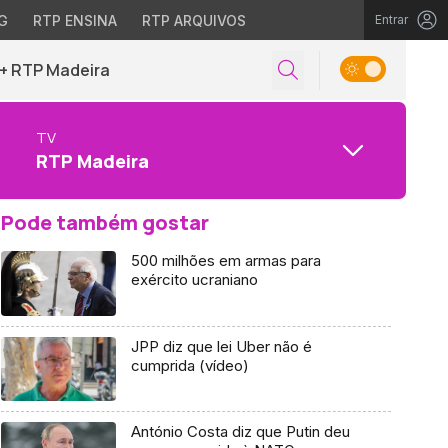
G
RTP ENSINA
RTP ARQUIVOS
Entrar
+ RTP Madeira
TV
RTP Madeira
Pode também gostar
500 milhões em armas para
exército ucraniano
JPP diz que lei Uber não é
cumprida (vídeo)
António Costa diz que Putin deu