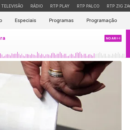
TELEVISÃO
RÁDIO
RTP PLAY
RTP PALCO
RTP ZIG ZA
o
Especiais
Programas
Programação
ira
NO AR