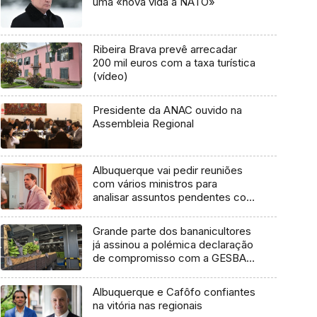
uma «nova vida à NATO»
Ribeira Brava prevê arrecadar
200 mil euros com a taxa turística
(vídeo)
Presidente da ANAC ouvido na
Assembleia Regional
Albuquerque vai pedir reuniões
com vários ministros para
analisar assuntos pendentes com
a Região (áudio)
Grande parte dos bananicultores
já assinou a polémica declaração
de compromisso com a GESBA
(áudio)
Albuquerque e Cafôfo confiantes
na vitória nas regionais