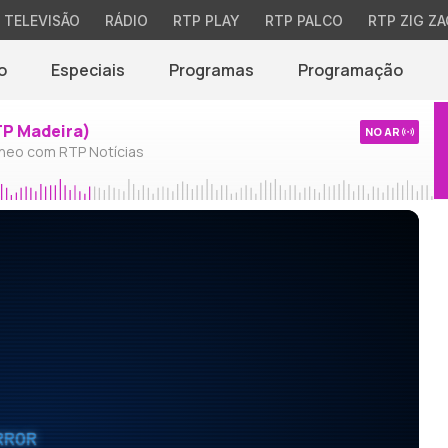
TELEVISÃO
RÁDIO
RTP PLAY
RTP PALCO
RTP ZIG ZA
o
Especiais
Programas
Programação
TP Madeira)
NO AR
neo com RTP Notícias
RROR