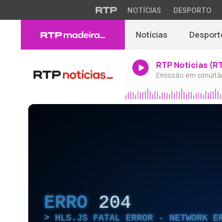
NOTÍCIAS
DESPORTO
Notícias
Desport
RTP Notícias (R
Emissão em simultâ
ERRO
204
HLS.JS FATAL ERROR - NETWORK E