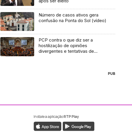
após ser eleito
Número de casos ativos gera
confusão na Ponta do Sol (vídeo)
PCP contra o que diz ser a
hostilização de opiniões
divergentes e tentativas de
censura
PUB
Instale a aplicação
RTP Play
ebook da RTP Madeira
nstagram da RTP Madeira