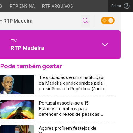
G
RTP ENSINA
RTP ARQUIVOS
Entrar
+ RTP Madeira
TV
RTP Madeira
Pode também gostar
Três cidadãos e uma instituição
da Madeira condecorados pela
presidência da República (áudio)
Portugal associa-se a 15
Estados-membros para
defender direitos de pessoas
LGTBQI na UE
Açores proíbem festejos de