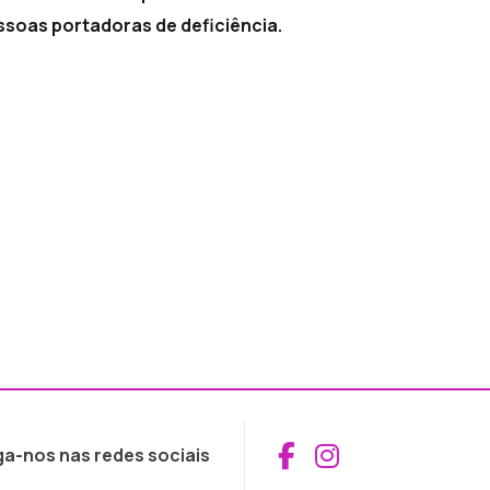
soas portadoras de deficiência.
Aceder ao Fac
Aceder ao I
ga-nos nas redes sociais