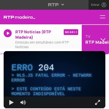
Entrar
RTP Notícias (RTP
NO AR
TV
Madeira)
RTP Madei
Emissão em simultâneo com RTP
Notícias
ERRO
204
HLS.JS FATAL ERROR - NETWORK
ERROR
ESTE CONTEÚDO ESTÁ NESTE
MOMENTO INDISPONÍVEL