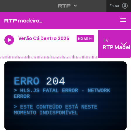
Entrar
Verão Cá Dentro 2026
NO AR
TV
RTP Madei
ERRO
204
HLS.JS FATAL ERROR - NETWORK
ERROR
ESTE CONTEÚDO ESTÁ NESTE
MOMENTO INDISPONÍVEL