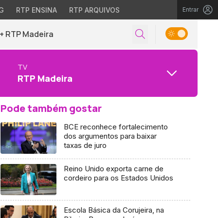
G
RTP ENSINA
RTP ARQUIVOS
Entrar
+ RTP Madeira
TV
RTP Madeira
Pode também gostar
BCE reconhece fortalecimento
dos argumentos para baixar
taxas de juro
Reino Unido exporta carne de
cordeiro para os Estados Unidos
Escola Básica da Corujeira, na