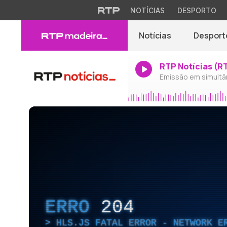
NOTÍCIAS
DESPORTO
Notícias
Desport
RTP Notícias (R
Emissão em simultâ
ERRO
204
HLS.JS FATAL ERROR - NETWORK E