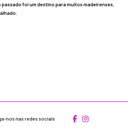
no passado foi um destino para muitos madeirenses,
falhado.
Aceder ao Fac
Aceder ao I
ga-nos nas redes sociais