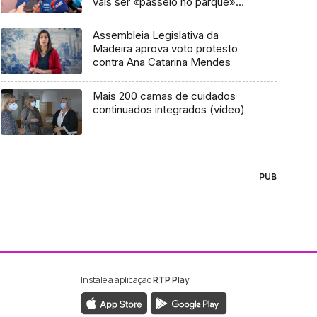
vais ser «passeio no parque»
(áudio)
Assembleia Legislativa da
Madeira aprova voto protesto
contra Ana Catarina Mendes
Mais 200 camas de cuidados
continuados integrados (vídeo)
PUB
Instale a aplicação
RTP Play
ebook da RTP Madeira
nstagram da RTP Madeira