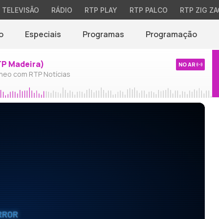
TELEVISÃO
RÁDIO
RTP PLAY
RTP PALCO
RTP ZIG ZA
o
Especiais
Programas
Programação
TP Madeira)
NO AR
neo com RTP Notícias
RROR