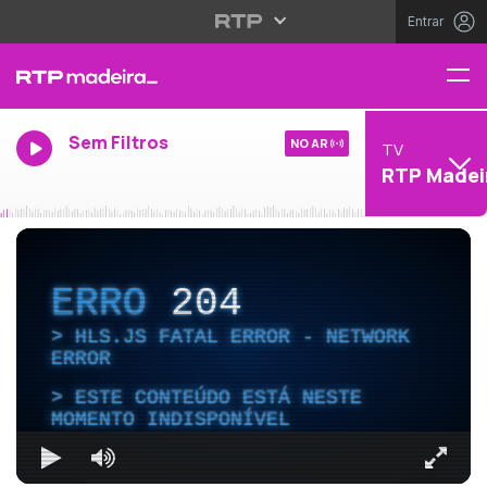
Entrar
Sem Filtros
NO AR
TV
RTP Madei
ERRO
204
HLS.JS FATAL ERROR - NETWORK
ERROR
ESTE CONTEÚDO ESTÁ NESTE
MOMENTO INDISPONÍVEL