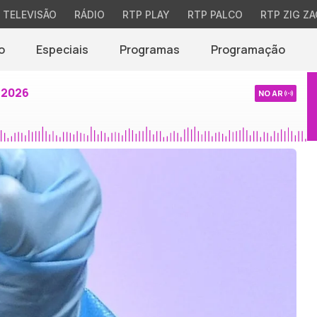
TELEVISÃO
RÁDIO
RTP PLAY
RTP PALCO
RTP ZIG ZA
o
Especiais
Programas
Programação
 2026
NO AR