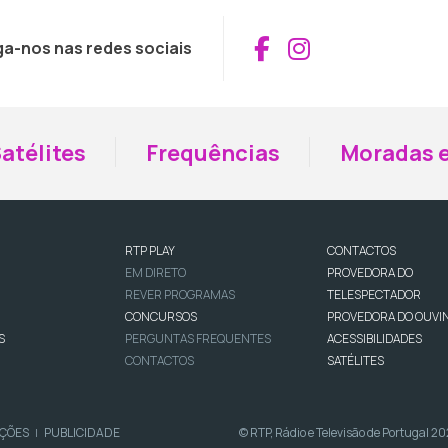
Aceder ao Fac
Aceder ao I
ga-nos nas redes sociais
atélites
Frequências
Moradas e
RTP PLAY
CONTACTOS
EM DIRETO
PROVEDORA DO
REVER PROGRAMAS
TELESPECTADOR
CONCURSOS
PROVEDORA DO OUVI
S
PERGUNTAS FREQUENTES
ACESSIBILIDADES
CONTACTOS
SATÉLITES
IÇÕES
PUBLICIDADE
© RTP, Rádio e Televisão de Portugal 2
|