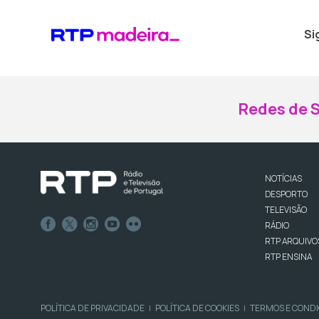
Si
Redes de S
NOTÍCIAS
DESPORTO
TELEVISÃO
RÁDIO
RTP ARQUIVO
RTP ENSINA
POLÍTICA DE PRIVACIDADE
POLÍTICA DE COOKIES
TERMOS E COND
|
|