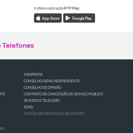
Instale a aplicação
RTP Play
ebook da RTP Madeira
nstagram da RTP Madeira
 Telefones
A EMPRESA
CONSELHO GERAL INDEPENDENTE
CONSELHO DE OPINIÃO
NTE
CONTRATO DE CONCESSÃO DO SERVIÇO PÚBLICO
DE RÁDIO E TELEVISÃO
RGPD
GESTÃO DAS DEFINIÇÕES DE COOKIES
026