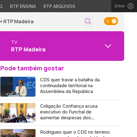
G
RTP ENSINA
RTP ARQUIVOS
Entrar
+ RTP Madeira
TV
RTP Madeira
Pode também gostar
CDS quer travar a batalha da
continuidade territorial na
Assembleia da República
Coligação Confiança acusa
executivo do Funchal de
aumentar despesas dos
munícipes (áudio)
Rodrigues quer o CDS no terreno