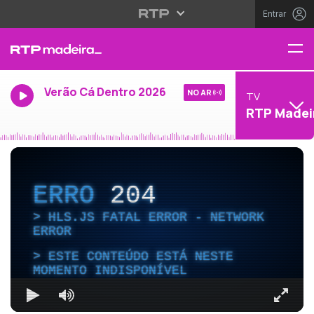
Entrar
Verão Cá Dentro 2026
NO AR
TV
RTP Madei
ERRO
204
HLS.JS FATAL ERROR - NETWORK
ERROR
ESTE CONTEÚDO ESTÁ NESTE
MOMENTO INDISPONÍVEL