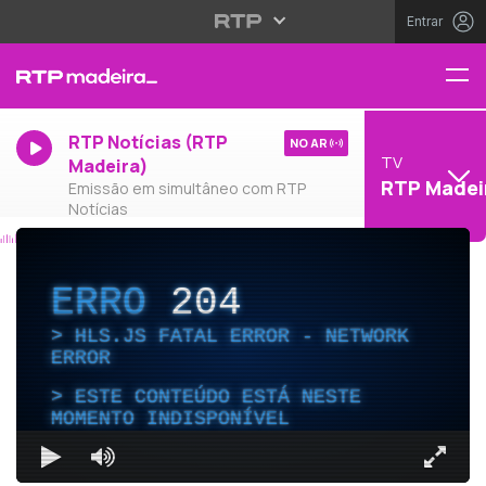
Entrar
RTP Notícias (RTP
NO AR
TV
Madeira)
RTP Madei
Emissão em simultâneo com RTP
Notícias
ERRO
204
HLS.JS FATAL ERROR - NETWORK
ERROR
ESTE CONTEÚDO ESTÁ NESTE
MOMENTO INDISPONÍVEL