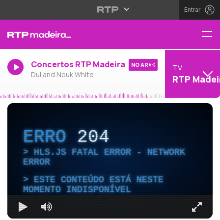
Entrar
Concertos RTP Madeira
NO AR
TV
Dul and Nouk White
RTP Madei
ERRO
204
HLS.JS FATAL ERROR - NETWORK
ERROR
ESTE CONTEÚDO ESTÁ NESTE
MOMENTO INDISPONÍVEL