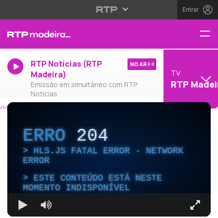
Entrar
RTP Notícias (RTP
NO AR
TV
Madeira)
RTP Madei
Emissão em simultâneo com RTP
Notícias
ERRO
204
HLS.JS FATAL ERROR - NETWORK
ERROR
ESTE CONTEÚDO ESTÁ NESTE
MOMENTO INDISPONÍVEL